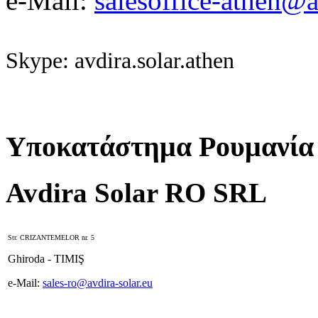
e-Mail:
salesoffice-athen@a
Skype: avdira.solar.athen
Υποκατάστημα Ρουμανία
Avdira Solar RO SRL
Str. CRIZANTEMELOR nr. 5
Ghiroda - TIMIŞ
e-Mail:
sales-ro@avdira-solar.eu