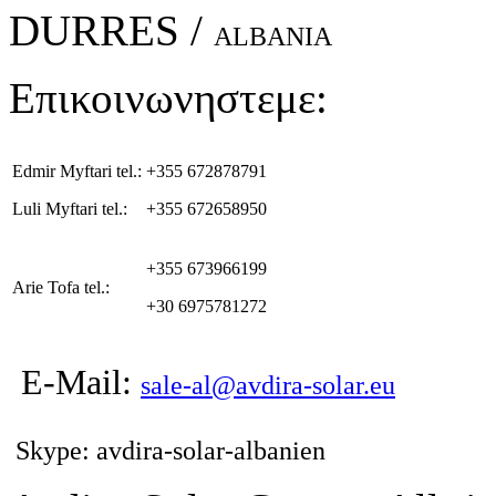
DURRES /
ALBANIA
Επικοινωνηστεμε:
Edmir Myftari tel.:
+355 672878791
Luli Myftari tel.:
+355 672658950
+355 673966199
Arie Tofa tel.:
+30 6975781272
E-Mail:
sale-al@avdira-solar.eu
Skype: avdira-solar-albanien