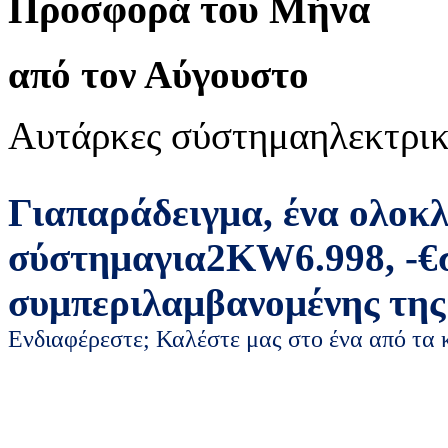
Προσφορά του Μήνα
από τον Αύγουστο
Αυτάρκες σύστημα
ηλεκτρικ
Για
παράδειγμα
,
ένα ολοκ
σύστημα
για
2
KW
6.998
,
-
€
συμπεριλαμβανομένης της
Ενδιαφέρεστε; Καλέστε μας στο ένα από τα