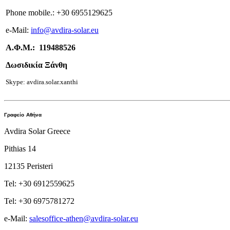
Phone mobile.:
+
30 6955129625
e-
Mail:
info
@avdira-solar.eu
Α.Φ.Μ.: 119488526
Δωσιδικία Ξάνθη
Skype: avdira.solar.xanthi
Γραφείο
Αθήνα
Avdira Solar Greece
Pithias 14
12135 Peristeri
Tel: +30 6912559625
Tel: +30 6975781272
e-Mail:
salesoffice-athen@avdira-solar.eu