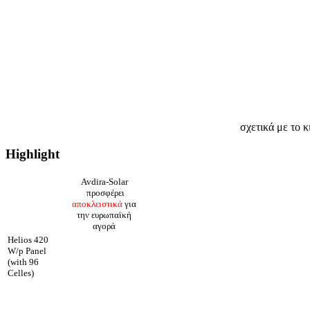
σχετικά με το κ
Highlight
Avdira-Solar
προσφέρει
αποκλειστικά
για
την ευρωπαϊκή
αγορά
Helios 420
W/p Panel
(with 96
Celles)