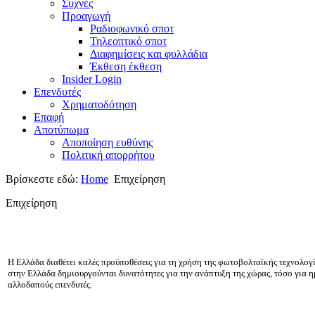
Συχνές
Προαγωγή
Ραδιοφωνικό σποτ
Τηλεοπτικό σποτ
Διαφημίσεις και φυλλάδια
Έκθεση έκθεση
Insider Login
Επενδυτές
Χρηματοδότηση
Eπαφή
Αποτύπωμα
Αποποίηση ευθύνης
Πολιτική απορρήτου
Βρίσκεστε εδώ:
Home
Επιχείρηση
Επιχείρηση
Η Ελλάδα διαθέτει καλές προϋποθέσεις για τη χρήση της φωτοβολταϊκής τεχνολογία
στην Ελλάδα δημιουργούνται δυνατότητες για την ανάπτυξη της χώρας, τόσο για η
αλλοδαπούς επενδυτές.