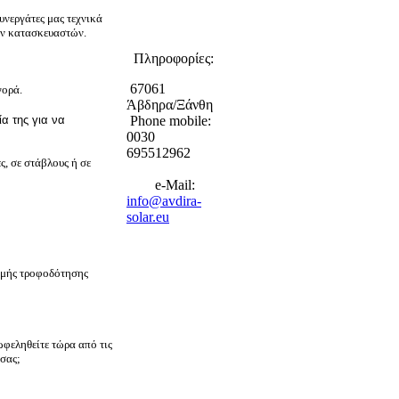
υνεργάτες μας τεχνικά
ών κατασκευαστών.
Πληροφορίες:
67061
γορά.
Άβδηρα/Ξάνθη
ία της για να
Phone mobile:
0030
695512962
ς, σε στάβλους ή σε
e-Mail:
info@avdira-
solar.eu
μής τροφοδότησης
ωφεληθείτε τώρα από τις
σας;