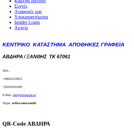
Κάμερα δικτύου
Συχνές
Aναφορές μας
Υποκαταστήματα
Insider Login
Αρχείο
KENTΡΙΚΟ ΚΑΤΑΣΤΗΜΑ ΑΠΟΘΗΚΕΣ ΓΡΑΦΕΙΑ
ΑΒΔΗΡΑ / ΞΑΝΘΗΣ ΤΚ 67061
ΤΗΛ.:
+306955129625
+302541051903
E-Mail:
sale@
avdirasolar.eu
Skype:
avdira.solar.xanthi
QR-Code ΑΒΔΗΡΑ