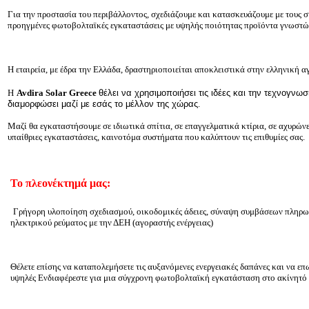
Για την προστασία του περιβάλλοντος, σχεδιάζουμε και κατασκευάζουμε με τους σ
προηγμένες φωτοβολταϊκές εγκαταστάσεις με υψηλής ποιότητας προϊόντα γνωστ
Η εταιρεία, με έδρα την Ελλάδα, δραστηριοποιείται αποκλειστικά στην ελληνική α
Η
Avdira Solar Greece
θέλει να χρησιμοποιήσει τις ιδέες και την τεχνογνωσ
διαμορφώσει μαζί με εσάς το μέλλον της χώρας
.
Μαζί θα εγκαταστήσουμε σε ιδιωτικά σπίτια, σε επαγγελματικά κτίρια, σε αχυρώνε
υπαίθριες εγκαταστάσεις, καινοτόμα συστήματα που καλύπτουν τις επιθυμίες σας.
Το πλεονέκτημά μας:
Γρήγορη υλοποίηση σχεδιασμού, οικοδομικές άδειες,
σύναψη συμβάσεων πληρω
ηλεκτρικού ρεύματος με την ΔΕΗ (αγοραστής ενέργειας)
Θέλετε επίσης να καταπολεμήσετε τις αυξανόμενες ενεργειακές δαπάνες και να επ
υψηλές Ενδιαφέρεστε για μια σύγχρονη φωτοβολταϊκή εγκατάσταση στο ακίνητό 