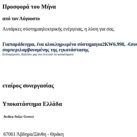
Προσφορά του Μήνα
από τον Αύγουστο
Αυτάρκες σύστημα
ηλεκτρικής ενέργειας
,
η λύση για σας
.
Για
παράδειγμα
,
ένα ολοκληρωμένο σύστημα
για
2
KW
6.998
,
-
€
συ
συμπεριλαμβανομένης της εγκατάστασης
Ενδιαφέρεστε; Καλέστε μας στο ένα από τα καταστήματα
εταίρος συνεργασίας
Υποκατάστημα Ελλάδα
Avdira-Solar Greece
67061 Άβδηρα/Ξάνθη - Θράκη