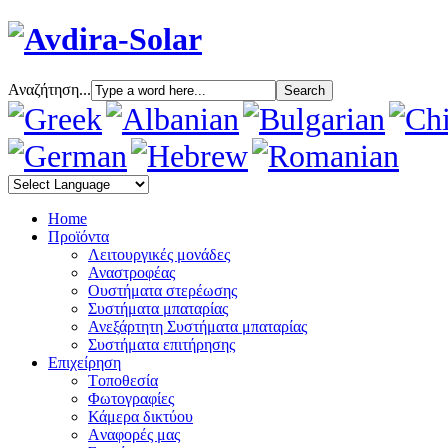
Αναζήτηση...
Home
Προϊόντα
Λειτουργικές μονάδες
Αναστροφέας
Oυστήματα στερέωσης
Συστήματα μπαταρίας
Ανεξάρτητη Συστήματα μπαταρίας
Συστήματα επιτήρησης
Επιχείρηση
Tοποθεσία
Φωτογραφίες
Κάμερα δικτύου
Aναφορές μας