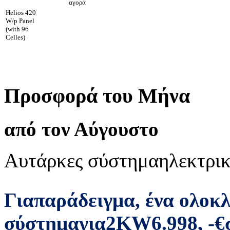
αγορά
Helios 420
W/p Panel
(with 96
Celles)
Προσφορά του Μήνα
από τον Αύγουστο
Αυτάρκες σύστημα
ηλεκτρικ
Για
παράδειγμα
,
ένα ολοκ
σύστημα
για
2
KW
6.998
,
-
€