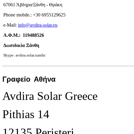
67061 Άβδηρα/Ξάνθη - Θράκη
Phone mobile.:
+
30 6955129625
e-
Mail:
info
@avdira-solar.eu
Α.Φ.Μ.: 119488526
Δωσιδικία Ξάνθη
Skype: avdira.solar.xanthi
Γραφείο
Αθήνα
Avdira Solar Greece
Pithias 14
12135 Peristeri