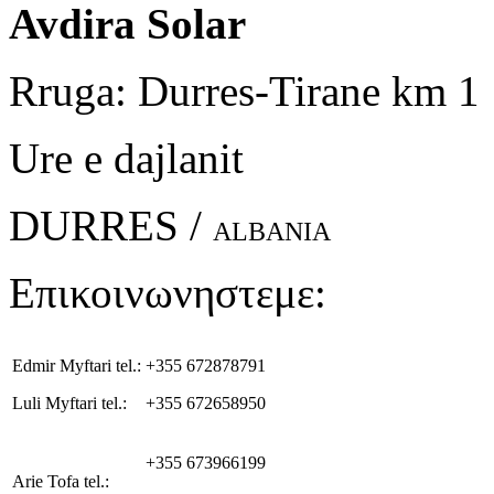
Avdira Solar
Rruga: Durres-Tirane km 1
Ure e dajlanit
DURRES /
ALBANIA
Επικοινωνηστεμε:
Edmir Myftari tel.:
+355 672878791
Luli Myftari tel.:
+355 672658950
+355 673966199
Arie Tofa tel.: