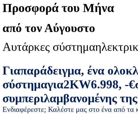
Προσφορά του Μήνα
από τον Αύγουστο
Αυτάρκες σύστημα
ηλεκτρικ
Για
παράδειγμα
,
ένα ολοκ
σύστημα
για
2
KW
6.998
,
-
€
συμπεριλαμβανομένης της
Ενδιαφέρεστε; Καλέστε μας στο ένα από τα