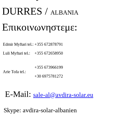
DURRES /
ALBANIA
Επικοινωνηστεμε:
Edmir Myftari tel.:
+355 672878791
Luli Myftari tel.:
+355 672658950
+355 673966199
Arie Tofa tel.:
+30 6975781272
E-Mail:
sale-al@avdira-solar.eu
Skype: avdira-solar-albanien