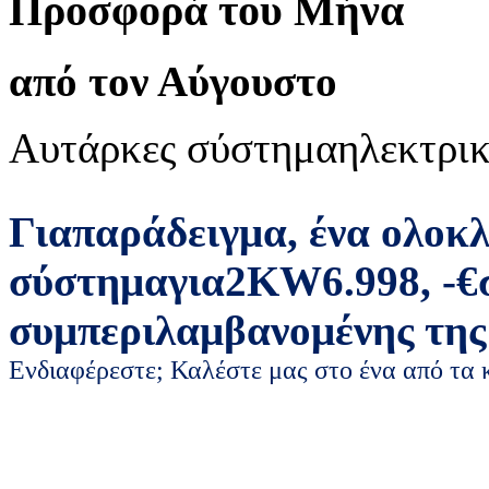
Προσφορά του Μήνα
από τον Αύγουστο
Αυτάρκες σύστημα
ηλεκτρικ
Για
παράδειγμα
,
ένα ολοκ
σύστημα
για
2
KW
6.998
,
-
€
συμπεριλαμβανομένης της
Ενδιαφέρεστε; Καλέστε μας στο ένα από τα