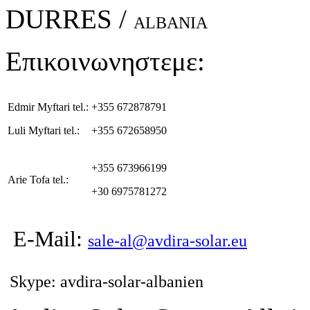
DURRES /
ALBANIA
Επικοινωνηστεμε:
Edmir Myftari tel.:
+355 672878791
Luli Myftari tel.:
+355 672658950
+355 673966199
Arie Tofa tel.:
+30 6975781272
E-Mail:
sale-al@avdira-solar.eu
Skype: avdira-solar-albanien