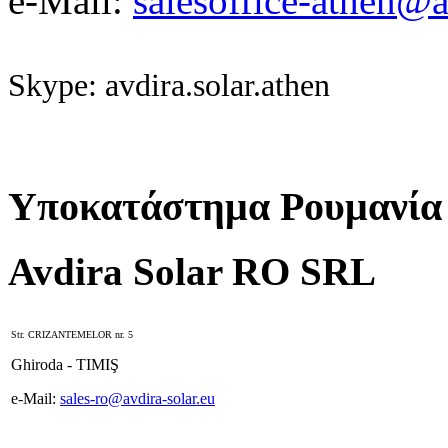
e-Mail:
salesoffice-athen@a
Skype: avdira.solar.athen
Υποκατάστημα Ρουμανία
Avdira Solar RO SRL
Str. CRIZANTEMELOR nr. 5
Ghiroda - TIMIŞ
e-Mail:
sales-ro@avdira-solar.eu