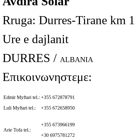
Avdira Solar
Rruga: Durres-Tirane km 1
Ure e dajlanit
DURRES /
ALBANIA
Επικοινωνηστεμε:
Edmir Myftari tel.:
+355 672878791
Luli Myftari tel.:
+355 672658950
+355 673966199
Arie Tofa tel.:
+30 6975781272