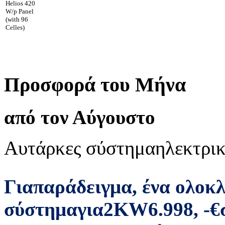
Helios 420
W/p Panel
(with 96
Celles)
Προσφορά του Μήνα
από τον Αύγουστο
Αυτάρκες σύστημα
ηλεκτρικ
Για
παράδειγμα
,
ένα ολοκ
σύστημα
για
2
KW
6.998
,
-
€