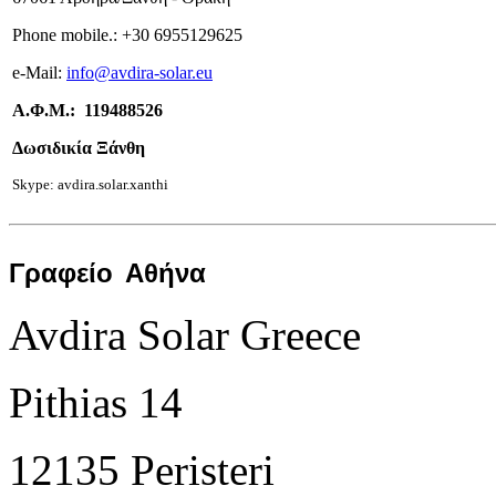
Phone mobile.:
+
30 6955129625
e-
Mail:
info
@avdira-solar.eu
Α.Φ.Μ.: 119488526
Δωσιδικία Ξάνθη
Skype: avdira.solar.xanthi
Γραφείο
Αθήνα
Avdira Solar Greece
Pithias 14
12135 Peristeri