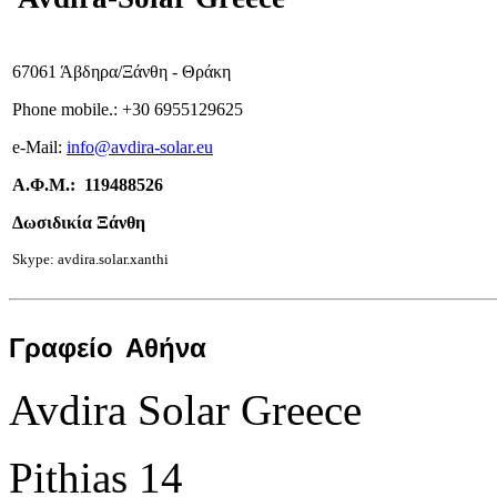
67061 Άβδηρα/Ξάνθη - Θράκη
Phone mobile.:
+
30 6955129625
e-
Mail:
info
@avdira-solar.eu
Α.Φ.Μ.: 119488526
Δωσιδικία Ξάνθη
Skype: avdira.solar.xanthi
Γραφείο
Αθήνα
Avdira Solar Greece
Pithias 14