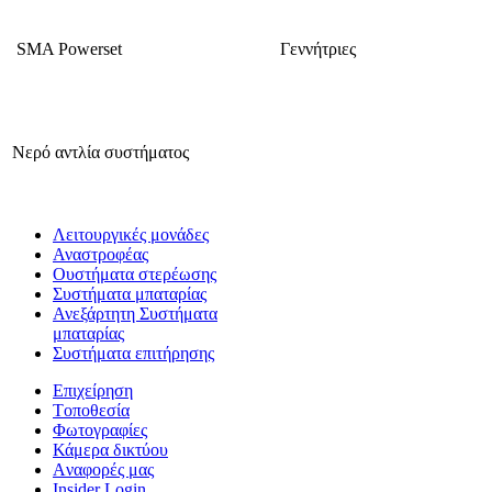
SMA Powerset
Γεννήτριες
Νερό αντλία συστήματος
Λειτουργικές μονάδες
Αναστροφέας
Oυστήματα στερέωσης
Συστήματα μπαταρίας
Ανεξάρτητη Συστήματα
μπαταρίας
Συστήματα επιτήρησης
Επιχείρηση
Tοποθεσία
Φωτογραφίες
Κάμερα δικτύου
Aναφορές μας
Insider Login