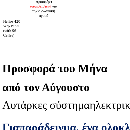
προσφέρει
αποκλειστικά
για
την ευρωπαϊκή
αγορά
Helios 420
W/p Panel
(with 96
Celles)
Προσφορά του Μήνα
από τον Αύγουστο
Αυτάρκες σύστημα
ηλεκτρικ
Για
παράδειγμα
,
ένα ολοκ