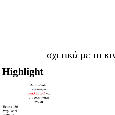
σχετικά με το κ
Highlight
Avdira-Solar
προσφέρει
αποκλειστικά
για
την ευρωπαϊκή
αγορά
Helios 420
W/p Panel
(with 96