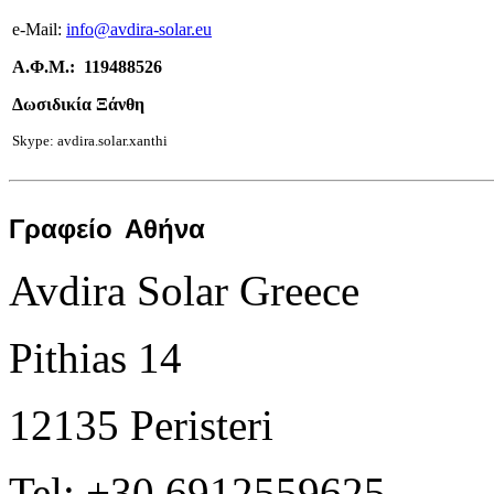
e-
Mail:
info
@avdira-solar.eu
Α.Φ.Μ.: 119488526
Δωσιδικία Ξάνθη
Skype: avdira.solar.xanthi
Γραφείο
Αθήνα
Avdira Solar Greece
Pithias 14
12135 Peristeri
Tel: +30 6912559625