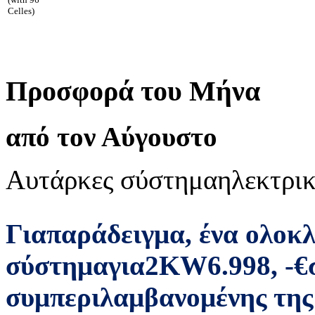
Celles)
Προσφορά του Μήνα
από τον Αύγουστο
Αυτάρκες σύστημα
ηλεκτρικ
Για
παράδειγμα
,
ένα ολοκ
σύστημα
για
2
KW
6.998
,
-
€
συμπεριλαμβανομένης της