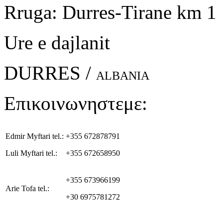
Rruga: Durres-Tirane km 1
Ure e dajlanit
DURRES /
ALBANIA
Επικοινωνηστεμε:
Edmir Myftari tel.:
+355 672878791
Luli Myftari tel.:
+355 672658950
+355 673966199
Arie Tofa tel.:
+30 6975781272