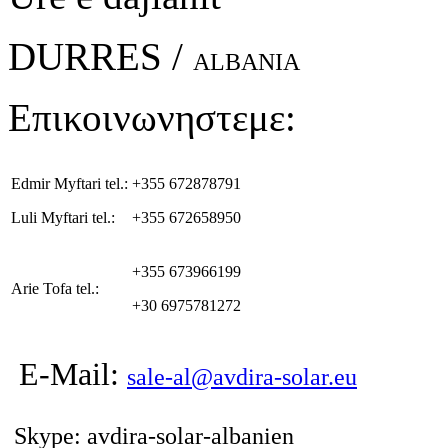
DURRES /
ALBANIA
Επικοινωνηστεμε:
Edmir Myftari tel.:
+355 672878791
Luli Myftari tel.:
+355 672658950
+355 673966199
Arie Tofa tel.:
+30 6975781272
E-Mail:
sale-al@avdira-solar.eu
Skype: avdira-solar-albanien