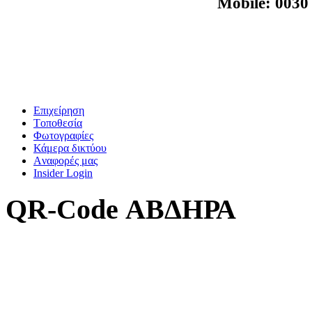
M
obile: 003
Επιχείρηση
Tοποθεσία
Φωτογραφίες
Κάμερα δικτύου
Aναφορές μας
Insider Login
QR-Code ΑΒΔΗΡΑ