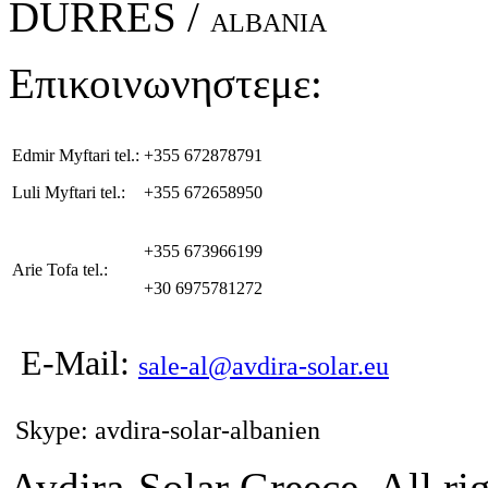
DURRES /
ALBANIA
Επικοινωνηστεμε:
Edmir Myftari tel.:
+355 672878791
Luli Myftari tel.:
+355 672658950
+355 673966199
Arie Tofa tel.:
+30 6975781272
E-Mail:
sale-al@avdira-solar.eu
Skype: avdira-solar-albanien
Avdira-Solar Greece. All rig