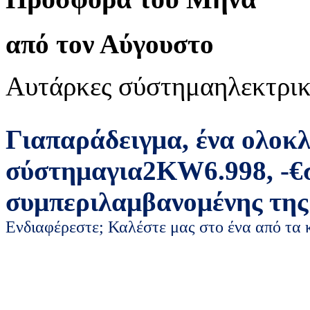
από τον Αύγουστο
Αυτάρκες σύστημα
ηλεκτρικ
Για
παράδειγμα
,
ένα ολοκ
σύστημα
για
2
KW
6.998
,
-
€
συμπεριλαμβανομένης της
Ενδιαφέρεστε; Καλέστε μας στο ένα από τα