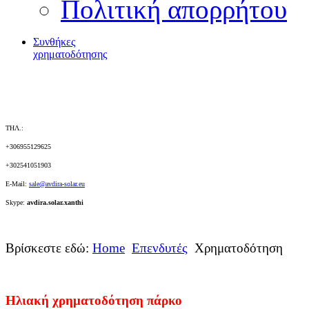
Πολιτική απορρήτου
Συνθήκες
χρηματοδότησης
ΤΗΛ.:
+306955129625
+302541051903
E-Mail:
sale@
avdira-solar.eu
Skype:
avdira.solar.xanthi
Βρίσκεστε εδώ:
Home
Επενδυτές
Χρηματοδότηση
Ηλιακή χρηματοδότηση πάρκο