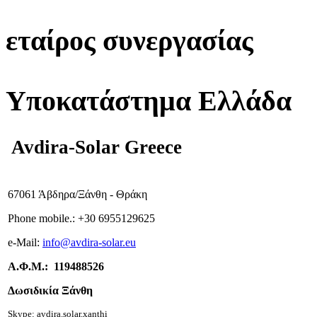
εταίρος συνεργασίας
Υποκατάστημα Ελλάδα
Avdira-Solar Greece
67061 Άβδηρα/Ξάνθη - Θράκη
Phone mobile.:
+
30 6955129625
e-
Mail:
info
@avdira-solar.eu
Α.Φ.Μ.: 119488526
Δωσιδικία Ξάνθη
Skype: avdira.solar.xanthi