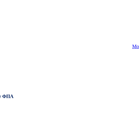
Mo
ν ΦΠΑ