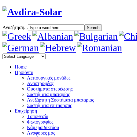
Αναζήτηση...
Home
Προϊόντα
Λειτουργικές μονάδες
Αναστροφέας
Oυστήματα στερέωσης
Συστήματα μπαταρίας
Ανεξάρτητη Συστήματα μπαταρίας
Συστήματα επιτήρησης
Επιχείρηση
Tοποθεσία
Φωτογραφίες
Κάμερα δικτύου
Aναφορές μας