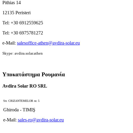
Pithias 14
12135 Peristeri
Tel: +30 6912559625
Tel: +30 6975781272
e-Mail:
salesoffice-athen@avdira-solar.eu
Skype: avdira.solar.athen
Υποκατάστημα Ρουμανία
Avdira Solar RO SRL
Str. CRIZANTEMELOR nr. 5
Ghiroda - TIMIŞ
e-Mail:
sales-ro@avdira-solar.eu