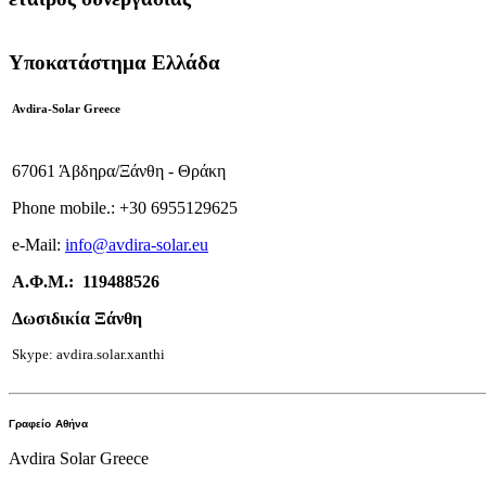
Υποκατάστημα Ελλάδα
Avdira-Solar Greece
67061 Άβδηρα/Ξάνθη - Θράκη
Phone mobile.:
+
30 6955129625
e-
Mail:
info
@avdira-solar.eu
Α.Φ.Μ.: 119488526
Δωσιδικία Ξάνθη
Skype: avdira.solar.xanthi
Γραφείο
Αθήνα
Avdira Solar Greece