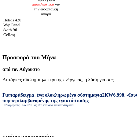
αποκλειστικά
για
την ευρωπαϊκή
αγορά
Helios 420
W/p Panel
(with 96
Celles)
Προσφορά του Μήνα
από τον Αύγουστο
Αυτάρκες σύστημα
ηλεκτρικής ενέργειας
,
η λύση για σας
.
Για
παράδειγμα
,
ένα ολοκληρωμένο σύστημα
για
2
KW
6.998
,
-
€
συ
συμπεριλαμβανομένης της εγκατάστασης
Ενδιαφέρεστε; Καλέστε μας στο ένα από τα καταστήματα
εταίρος συνεργασίας