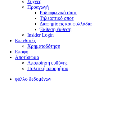
Συχνές
Προαγωγή
Ραδιοφωνικό σποτ
Τηλεοπτικό σποτ
Διαφημίσεις και φυλλάδια
Έκθεση έκθεση
Insider Login
Επενδυτές
Χρηματοδότηση
Eπαφή
Αποτύπωμα
Αποποίηση ευθύνης
Πολιτική απορρήτου
φύλλο δεδομένων