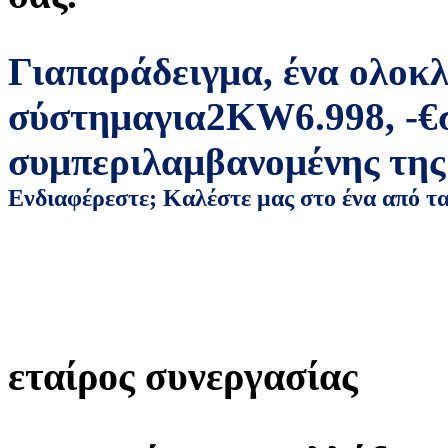
Για
παράδειγμα
,
ένα ολοκ
σύστημα
για
2
KW
6.998
,
-
€
συμπεριλαμβανομένης της
Ενδιαφέρεστε; Καλέστε μας στο ένα από τ
εταίρος συνεργασίας