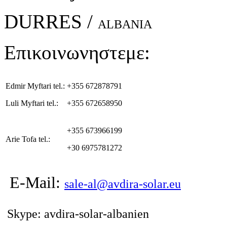
DURRES /
ALBANIA
Επικοινωνηστεμε:
Edmir Myftari tel.:
+355 672878791
Luli Myftari tel.:
+355 672658950
+355 673966199
Arie Tofa tel.:
+30 6975781272
E-Mail:
sale-al@avdira-solar.eu
Skype: avdira-solar-albanien