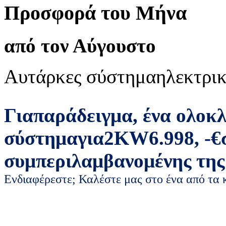
Προσφορά του Μήνα
από τον Αύγουστο
Αυτάρκες σύστημα
ηλεκτρικ
Για
παράδειγμα
,
ένα ολοκ
σύστημα
για
2
KW
6.998
,
-
€
συμπεριλαμβανομένης της
Ενδιαφέρεστε; Καλέστε μας στο ένα από τα