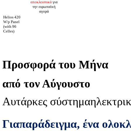
αποκλειστικά
για
την ευρωπαϊκή
αγορά
Helios 420
W/p Panel
(with 96
Celles)
Προσφορά του Μήνα
από τον Αύγουστο
Αυτάρκες σύστημα
ηλεκτρικ
Για
παράδειγμα
,
ένα ολοκ