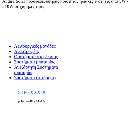
Avdira Solar προσφέρει υψηλής ποιότητας ηλιακές ενότητες από 5W -
310W σε χαμηλές τιμές
Λειτουργικές μονάδες
Αναστροφέας
Oυστήματα στερέωσης
Συστήματα μπαταρίας
Ανεξάρτητη Συστήματα
μπαταρίας
Συστήματα επιτήρησης
STP6-XXX/36
polycrystalline Moduls