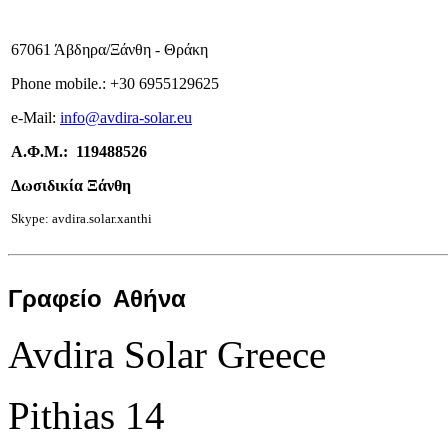
67061 Άβδηρα/Ξάνθη - Θράκη
Phone mobile.:
+
30 6955129625
e-
Mail:
info
@avdira-solar.eu
Α.Φ.Μ.: 119488526
Δωσιδικία Ξάνθη
Skype: avdira.solar.xanthi
Γραφείο
Αθήνα
Avdira Solar Greece
Pithias 14