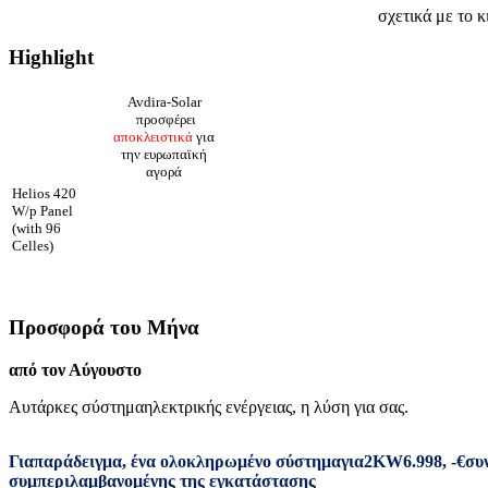
σχετικά με το κ
Highlight
Avdira-Solar
προσφέρει
αποκλειστικά
για
την ευρωπαϊκή
αγορά
Helios 420
W/p Panel
(with 96
Celles)
Προσφορά του Μήνα
από τον Αύγουστο
Αυτάρκες σύστημα
ηλεκτρικής ενέργειας
,
η λύση για σας
.
Για
παράδειγμα
,
ένα ολοκληρωμένο σύστημα
για
2
KW
6.998
,
-
€
συ
συμπεριλαμβανομένης της εγκατάστασης