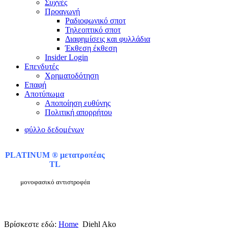
Συχνές
Προαγωγή
Ραδιοφωνικό σποτ
Τηλεοπτικό σποτ
Διαφημίσεις και φυλλάδια
Έκθεση έκθεση
Insider Login
Επενδυτές
Χρηματοδότηση
Eπαφή
Αποτύπωμα
Αποποίηση ευθύνης
Πολιτική απορρήτου
φύλλο δεδομένων
PLATINUM ® μετατροπέας
TL
μονοφασικό αντιστροφέα
Βρίσκεστε εδώ:
Home
Diehl Ako