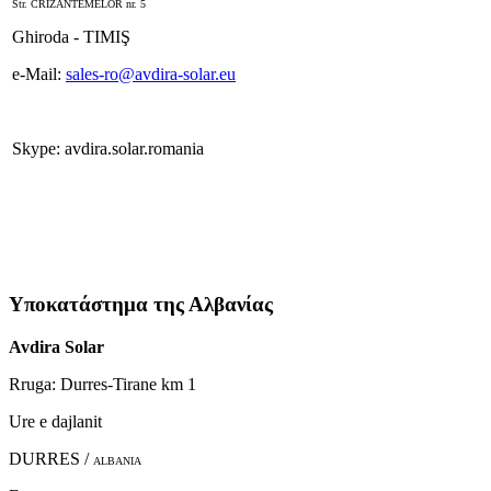
Str. CRIZANTEMELOR nr. 5
Ghiroda - TIMIŞ
e-Mail:
sales-ro@avdira-solar.eu
Skype: avdira.solar.romania
Υποκατάστημα της Αλβανίας
Avdira Solar
Rruga: Durres-Tirane km 1
Ure e dajlanit
DURRES /
ALBANIA