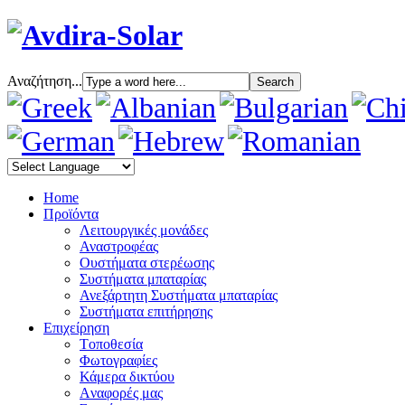
Αναζήτηση...
Home
Προϊόντα
Λειτουργικές μονάδες
Αναστροφέας
Oυστήματα στερέωσης
Συστήματα μπαταρίας
Ανεξάρτητη Συστήματα μπαταρίας
Συστήματα επιτήρησης
Επιχείρηση
Tοποθεσία
Φωτογραφίες
Κάμερα δικτύου
Aναφορές μας