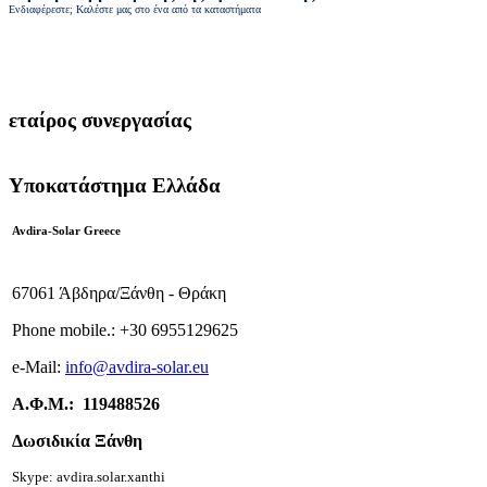
Ενδιαφέρεστε; Καλέστε μας στο ένα από τα καταστήματα
εταίρος συνεργασίας
Υποκατάστημα Ελλάδα
Avdira-Solar Greece
67061 Άβδηρα/Ξάνθη - Θράκη
Phone mobile.:
+
30 6955129625
e-
Mail:
info
@avdira-solar.eu
Α.Φ.Μ.: 119488526
Δωσιδικία Ξάνθη
Skype: avdira.solar.xanthi