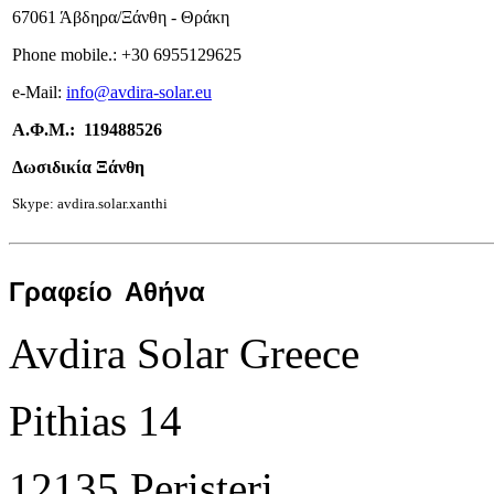
67061 Άβδηρα/Ξάνθη - Θράκη
Phone mobile.:
+
30 6955129625
e-
Mail:
info
@avdira-solar.eu
Α.Φ.Μ.: 119488526
Δωσιδικία Ξάνθη
Skype: avdira.solar.xanthi
Γραφείο
Αθήνα
Avdira Solar Greece
Pithias 14
12135 Peristeri