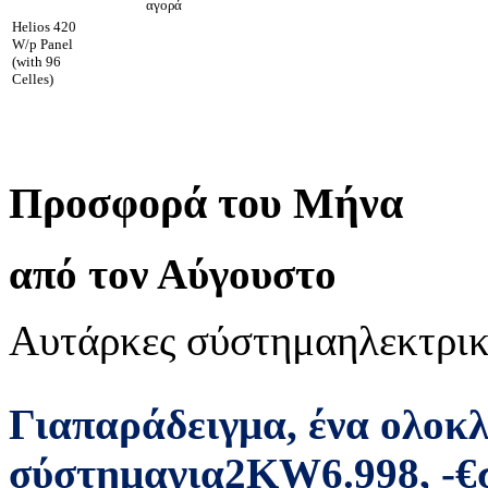
αγορά
Helios 420
W/p Panel
(with 96
Celles)
Προσφορά του Μήνα
από τον Αύγουστο
Αυτάρκες σύστημα
ηλεκτρικ
Για
παράδειγμα
,
ένα ολοκ
σύστημα
για
2
KW
6.998
,
-
€