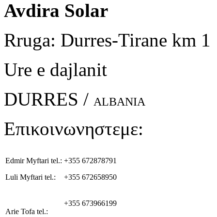
Avdira Solar
Rruga: Durres-Tirane km 1
Ure e dajlanit
DURRES /
ALBANIA
Επικοινωνηστεμε:
Edmir Myftari tel.:
+355 672878791
Luli Myftari tel.:
+355 672658950
+355 673966199
Arie Tofa tel.: