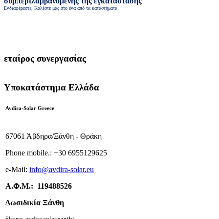
συμπεριλαμβανομένης της εγκατάστασης
Ενδιαφέρεστε; Καλέστε μας στο ένα από τα καταστήματα
εταίρος συνεργασίας
Υποκατάστημα Ελλάδα
Avdira-Solar Greece
67061 Άβδηρα/Ξάνθη - Θράκη
Phone mobile.:
+
30 6955129625
e-
Mail:
info
@avdira-solar.eu
Α.Φ.Μ.: 119488526
Δωσιδικία Ξάνθη
Skype: avdira.solar.xanthi