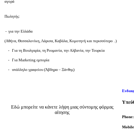
αγορά
Πωλητής:
- για την Ελλάδα
(Αθήνα, Θεσσαλονίκη, Λάρισα, Καβάλα, Κομοτηνή και περισσότερο ..)
- Για τη Βουλγαρία, τη Ρουμανία, την Αλβανία, την Τουρκία
- Για Marketing εμπορία
- υπάλληλο γραφείου (Άβδηρα – Ξάνθης)
Ενδιαφ
Υπεύθ
Εδώ μπορείτε να κάνετε λήψη μιας σύντομης φόρμας
αίτησης
P
hone
M
obil