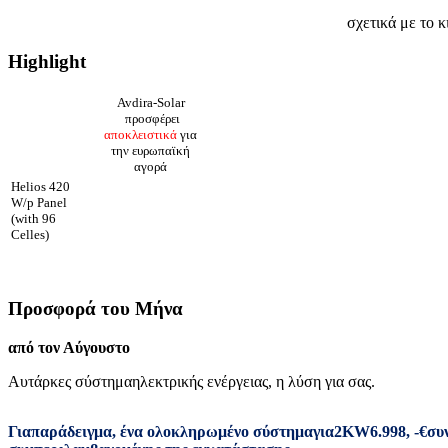
σχετικά με το κ
Highlight
Avdira-Solar
προσφέρει
αποκλειστικά
για
την ευρωπαϊκή
αγορά
Helios 420
W/p Panel
(with 96
Celles)
Προσφορά του Μήνα
από τον Αύγουστο
Αυτάρκες σύστημα
ηλεκτρικής ενέργειας
,
η λύση για σας
.
Για
παράδειγμα
,
ένα ολοκληρωμένο σύστημα
για
2
KW
6.998
,
-
€
συ