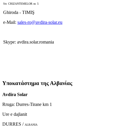
Str. CRIZANTEMELOR nr. 5
Ghiroda - TIMIŞ
e-Mail:
sales-ro@avdira-solar.eu
Skype: avdira.solar.romania
Υποκατάστημα της Αλβανίας
Avdira Solar
Rruga: Durres-Tirane km 1
Ure e dajlanit
DURRES /
ALBANIA