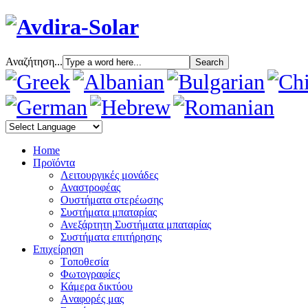
Αναζήτηση...
Home
Προϊόντα
Λειτουργικές μονάδες
Αναστροφέας
Oυστήματα στερέωσης
Συστήματα μπαταρίας
Ανεξάρτητη Συστήματα μπαταρίας
Συστήματα επιτήρησης
Επιχείρηση
Tοποθεσία
Φωτογραφίες
Κάμερα δικτύου
Aναφορές μας