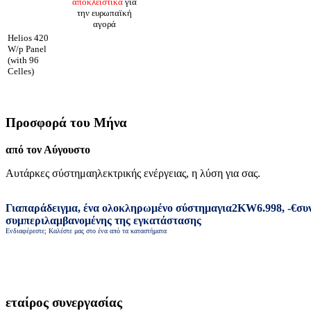
αποκλειστικά
για
την ευρωπαϊκή
αγορά
Helios 420
W/p Panel
(with 96
Celles)
Προσφορά του Μήνα
από τον Αύγουστο
Αυτάρκες σύστημα
ηλεκτρικής ενέργειας
,
η λύση για σας
.
Για
παράδειγμα
,
ένα ολοκληρωμένο σύστημα
για
2
KW
6.998
,
-
€
συ
συμπεριλαμβανομένης της εγκατάστασης
Ενδιαφέρεστε; Καλέστε μας στο ένα από τα καταστήματα
εταίρος συνεργασίας