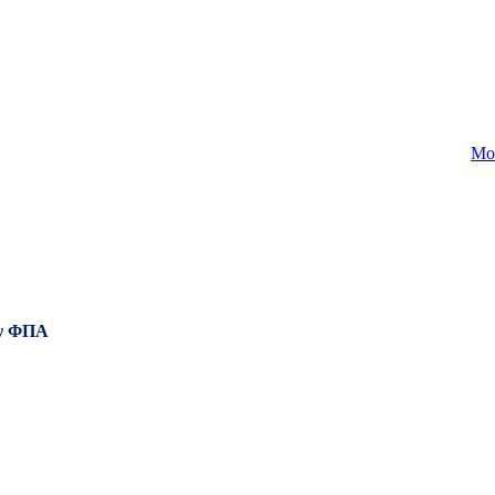
Mo
ν ΦΠΑ