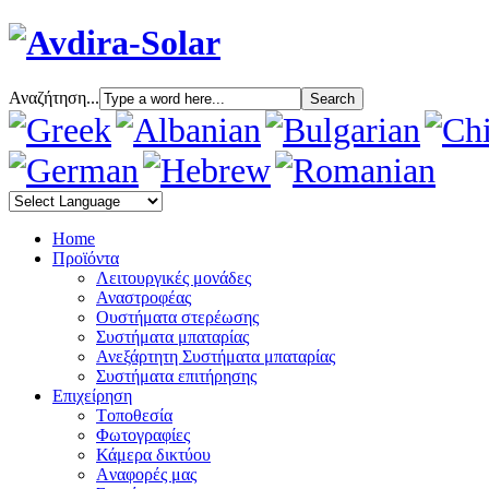
Αναζήτηση...
Home
Προϊόντα
Λειτουργικές μονάδες
Αναστροφέας
Oυστήματα στερέωσης
Συστήματα μπαταρίας
Ανεξάρτητη Συστήματα μπαταρίας
Συστήματα επιτήρησης
Επιχείρηση
Tοποθεσία
Φωτογραφίες
Κάμερα δικτύου
Aναφορές μας