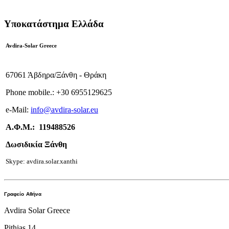
Υποκατάστημα Ελλάδα
Avdira-Solar Greece
67061 Άβδηρα/Ξάνθη - Θράκη
Phone mobile.:
+
30 6955129625
e-
Mail:
info
@avdira-solar.eu
Α.Φ.Μ.: 119488526
Δωσιδικία Ξάνθη
Skype: avdira.solar.xanthi
Γραφείο
Αθήνα
Avdira Solar Greece
Pithias 14