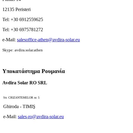
12135 Peristeri
Tel: +30 6912559625
Tel: +30 6975781272
e-Mail:
salesoffice-athen@avdira-solar.eu
Skype: avdira.solar.athen
Υποκατάστημα Ρουμανία
Avdira Solar RO SRL
Str. CRIZANTEMELOR nr. 5
Ghiroda - TIMIŞ
e-Mail:
sales-ro@avdira-solar.eu