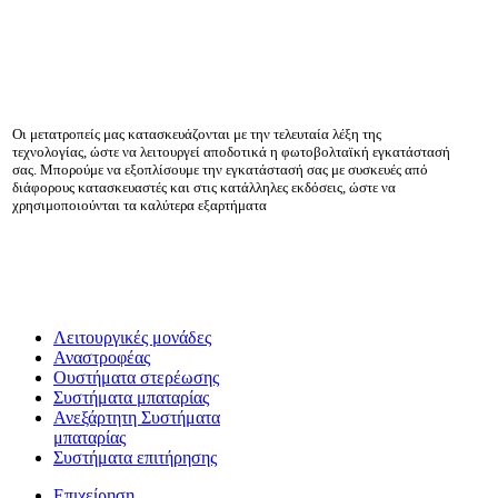
Οι μετατροπείς μας κατασκευάζονται με την τελευταία λέξη της
τεχνολογίας, ώστε να λειτουργεί αποδοτικά η φωτοβολταϊκή εγκατάστασή
σας. Μπορούμε να εξοπλίσουμε την εγκατάστασή σας με συσκευές από
διάφορους κατασκευαστές και στις κατάλληλες εκδόσεις, ώστε να
χρησιμοποιούνται τα καλύτερα εξαρτήματα
Λειτουργικές μονάδες
Αναστροφέας
Oυστήματα στερέωσης
Συστήματα μπαταρίας
Ανεξάρτητη Συστήματα
μπαταρίας
Συστήματα επιτήρησης
Επιχείρηση