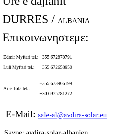
Ure e dajlanit
DURRES /
ALBANIA
Επικοινωνηστεμε:
Edmir Myftari tel.:
+355 672878791
Luli Myftari tel.:
+355 672658950
+355 673966199
Arie Tofa tel.:
+30 6975781272
E-Mail:
sale-al@avdira-solar.eu
Skype: avdira-solar-albanien