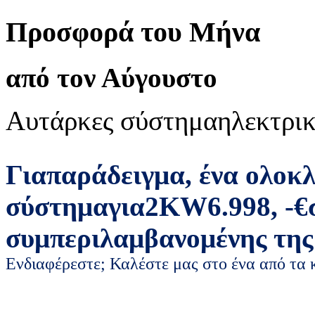
Προσφορά του Μήνα
από τον Αύγουστο
Αυτάρκες σύστημα
ηλεκτρικ
Για
παράδειγμα
,
ένα ολοκ
σύστημα
για
2
KW
6.998
,
-
€
συμπεριλαμβανομένης της
Ενδιαφέρεστε; Καλέστε μας στο ένα από τα