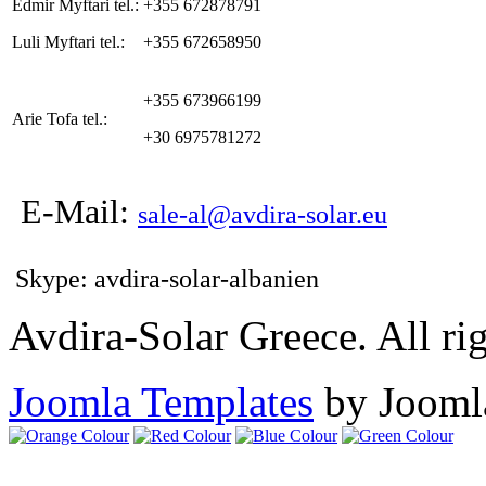
Edmir Myftari tel.:
+355 672878791
Luli Myftari tel.:
+355 672658950
+355 673966199
Arie Tofa tel.:
+30 6975781272
E-Mail:
sale-al@avdira-solar.eu
Skype: avdira-solar-albanien
Avdira-Solar Greece. All rig
Joomla Templates
by Jooml