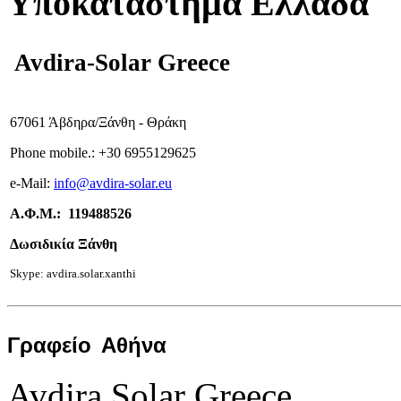
Υποκατάστημα Ελλάδα
Avdira-Solar Greece
67061 Άβδηρα/Ξάνθη - Θράκη
Phone mobile.:
+
30 6955129625
e-
Mail:
info
@avdira-solar.eu
Α.Φ.Μ.: 119488526
Δωσιδικία Ξάνθη
Skype: avdira.solar.xanthi
Γραφείο
Αθήνα
Avdira Solar Greece