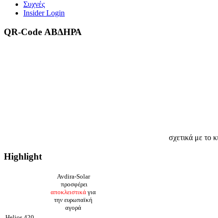
Συχνές
Insider Login
QR-Code ΑΒΔΗΡΑ
σχετικά με το κ
Highlight
Avdira-Solar
προσφέρει
αποκλειστικά
για
την ευρωπαϊκή
αγορά
Helios 420