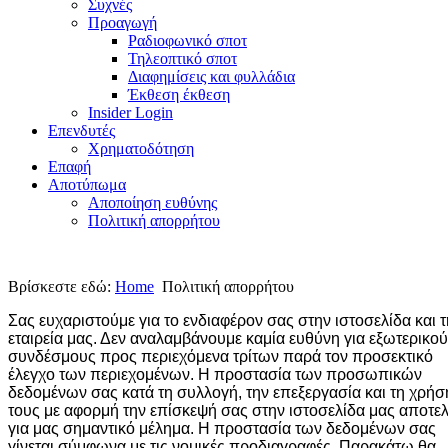
Συχνές
Προαγωγή
Ραδιοφωνικό σποτ
Τηλεοπτικό σποτ
Διαφημίσεις και φυλλάδια
Έκθεση έκθεση
Insider Login
Επενδυτές
Χρηματοδότηση
Eπαφή
Αποτύπωμα
Αποποίηση ευθύνης
Πολιτική απορρήτου
Βρίσκεστε εδώ:
Home
Πολιτική απορρήτου
Σας ευχαριστούμε για το ενδιαφέρον σας στην ιστοσελίδα και 
εταιρεία μας. Δεν αναλαμβάνουμε καμία ευθύνη για εξωτερικο
συνδέσμους προς περιεχόμενα τρίτων παρά τον προσεκτικό
έλεγχο των περιεχομένων. Η προστασία των προσωπικών
δεδομένων σας κατά τη συλλογή, την επεξεργασία και τη χρήσ
τους με αφορμή την επίσκεψή σας στην ιστοσελίδα μας αποτελ
για μας σημαντικό μέλημα. Η προστασία των δεδομένων σας
γίνεται σύμφωνα με τις νομικές προδιαγραφές. Παρακάτω θα