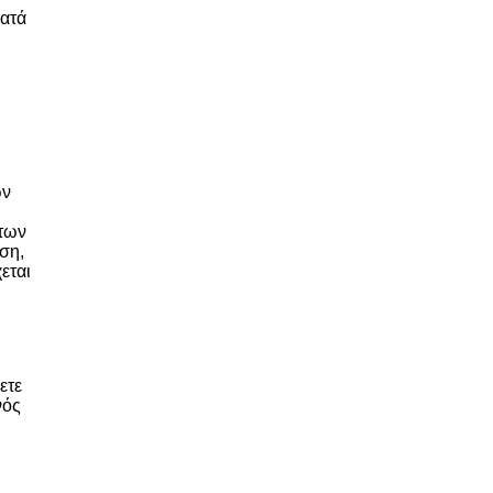
κατά
ων
 των
ση,
εται
ετε
νός