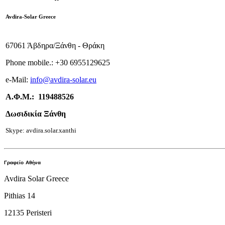
Avdira-Solar Greece
67061 Άβδηρα/Ξάνθη - Θράκη
Phone mobile.:
+
30 6955129625
e-
Mail:
info
@avdira-solar.eu
Α.Φ.Μ.: 119488526
Δωσιδικία Ξάνθη
Skype: avdira.solar.xanthi
Γραφείο
Αθήνα
Avdira Solar Greece
Pithias 14
12135 Peristeri