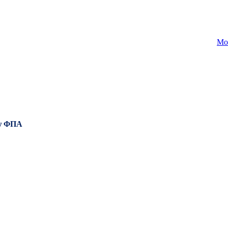
Mo
ν ΦΠΑ