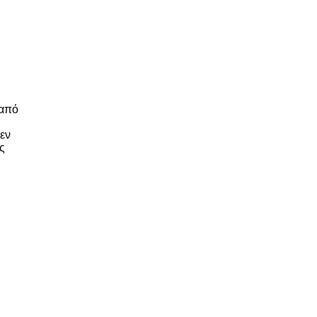
 από
εν
ς