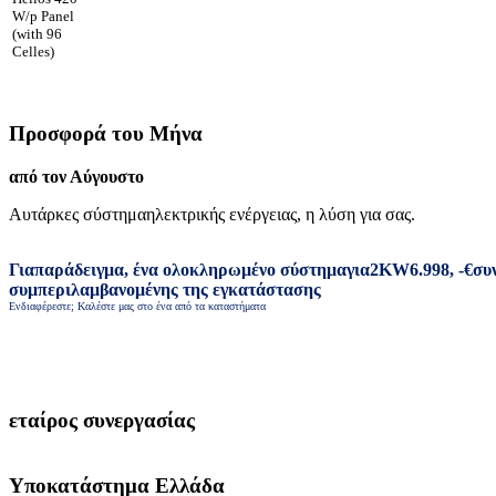
W/p Panel
(with 96
Celles)
Προσφορά του Μήνα
από τον Αύγουστο
Αυτάρκες σύστημα
ηλεκτρικής ενέργειας
,
η λύση για σας
.
Για
παράδειγμα
,
ένα ολοκληρωμένο σύστημα
για
2
KW
6.998
,
-
€
συ
συμπεριλαμβανομένης της εγκατάστασης
Ενδιαφέρεστε; Καλέστε μας στο ένα από τα καταστήματα
εταίρος συνεργασίας
Υποκατάστημα Ελλάδα