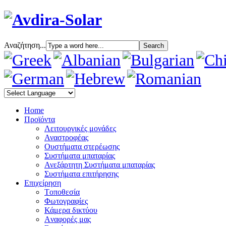
Αναζήτηση...
Home
Προϊόντα
Λειτουργικές μονάδες
Αναστροφέας
Oυστήματα στερέωσης
Συστήματα μπαταρίας
Ανεξάρτητη Συστήματα μπαταρίας
Συστήματα επιτήρησης
Επιχείρηση
Tοποθεσία
Φωτογραφίες
Κάμερα δικτύου
Aναφορές μας