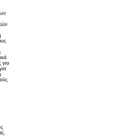
των
ικών
η
ους
η
ικά
 για
για
ή
κούς
ως
ας.