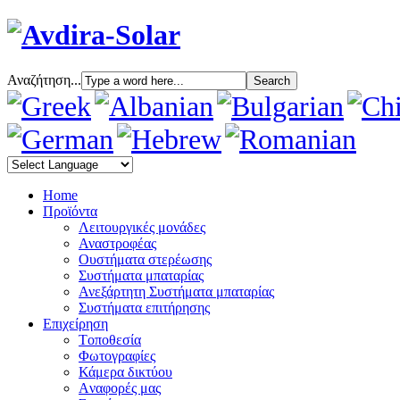
Αναζήτηση...
Home
Προϊόντα
Λειτουργικές μονάδες
Αναστροφέας
Oυστήματα στερέωσης
Συστήματα μπαταρίας
Ανεξάρτητη Συστήματα μπαταρίας
Συστήματα επιτήρησης
Επιχείρηση
Tοποθεσία
Φωτογραφίες
Κάμερα δικτύου
Aναφορές μας