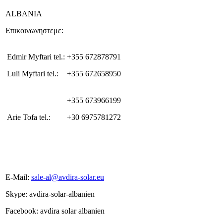
ALBANIA
Επικοινωνηστεμε:
Edmir Myftari tel.:
+355 672878791
Luli Myftari tel.:
+355 672658950
+355 673966199
Arie Tofa tel.:
+30 6975781272
E-Mail:
sale-al@avdira-solar.eu
Skype: avdira-solar-albanien
Facebook: avdira solar albanien