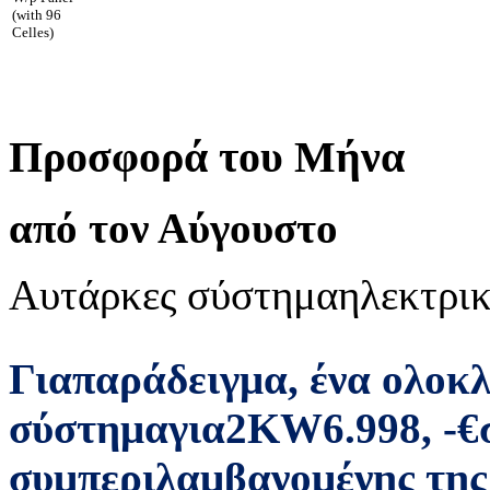
(with 96
Celles)
Προσφορά του Μήνα
από τον Αύγουστο
Αυτάρκες σύστημα
ηλεκτρικ
Για
παράδειγμα
,
ένα ολοκ
σύστημα
για
2
KW
6.998
,
-
€
συμπεριλαμβανομένης της