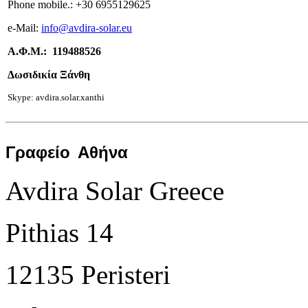
Phone mobile.:
+
30 6955129625
e-
Mail:
info
@avdira-solar.eu
Α.Φ.Μ.: 119488526
Δωσιδικία Ξάνθη
Skype: avdira.solar.xanthi
Γραφείο
Αθήνα
Avdira Solar Greece
Pithias 14
12135 Peristeri