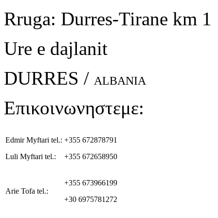
Rruga: Durres-Tirane km 1
Ure e dajlanit
DURRES /
ALBANIA
Επικοινωνηστεμε:
Edmir Myftari tel.:
+355 672878791
Luli Myftari tel.:
+355 672658950
+355 673966199
Arie Tofa tel.:
+30 6975781272