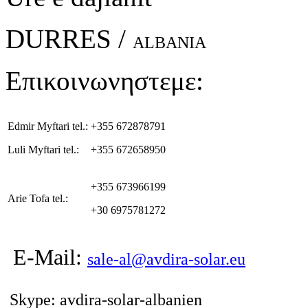
DURRES /
ALBANIA
Επικοινωνηστεμε:
Edmir Myftari tel.:
+355 672878791
Luli Myftari tel.:
+355 672658950
+355 673966199
Arie Tofa tel.:
+30 6975781272
E-Mail:
sale-al@avdira-solar.eu
Skype: avdira-solar-albanien