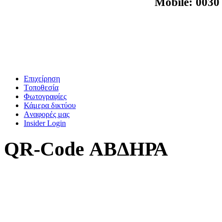
M
obile: 003
Επιχείρηση
Tοποθεσία
Φωτογραφίες
Κάμερα δικτύου
Aναφορές μας
Insider Login
QR-Code ΑΒΔΗΡΑ