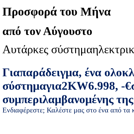
Προσφορά του Μήνα
από τον Αύγουστο
Αυτάρκες σύστημα
ηλεκτρικ
Για
παράδειγμα
,
ένα ολοκ
σύστημα
για
2
KW
6.998
,
-
€
συμπεριλαμβανομένης της
Ενδιαφέρεστε; Καλέστε μας στο ένα από τα