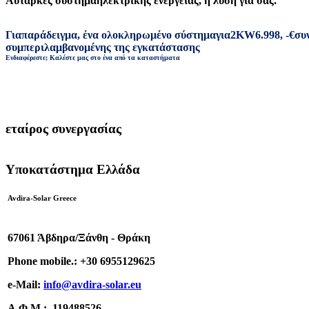
Αυτάρκες σύστημα
ηλεκτρικής ενέργειας
,
η λύση για σας
.
Για
παράδειγμα
,
ένα ολοκληρωμένο σύστημα
για
2
KW
6.998
,
-
€
συ
συμπεριλαμβανομένης της εγκατάστασης
Ενδιαφέρεστε; Καλέστε μας στο ένα από τα καταστήματα
εταίρος συνεργασίας
Υποκατάστημα Ελλάδα
Avdira-Solar Greece
67061 Άβδηρα/Ξάνθη - Θράκη
Phone mobile.:
+
30 6955129625
e-
Mail:
info
@avdira-solar.eu
Α.Φ.Μ.: 119488526