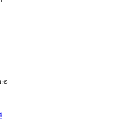
31
1:45
4