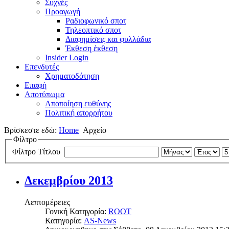
Συχνές
Προαγωγή
Ραδιοφωνικό σποτ
Τηλεοπτικό σποτ
Διαφημίσεις και φυλλάδια
Έκθεση έκθεση
Insider Login
Επενδυτές
Χρηματοδότηση
Eπαφή
Αποτύπωμα
Αποποίηση ευθύνης
Πολιτική απορρήτου
Βρίσκεστε εδώ:
Home
Αρχείο
Φίλτρο
Φίλτρο Τίτλου
Δεκεμβρίου 2013
Λεπτομέρειες
Γονική Κατηγορία:
ROOT
Κατηγορία:
AS-News