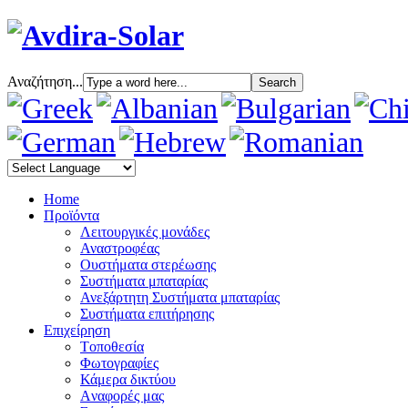
Αναζήτηση...
Home
Προϊόντα
Λειτουργικές μονάδες
Αναστροφέας
Oυστήματα στερέωσης
Συστήματα μπαταρίας
Ανεξάρτητη Συστήματα μπαταρίας
Συστήματα επιτήρησης
Επιχείρηση
Tοποθεσία
Φωτογραφίες
Κάμερα δικτύου
Aναφορές μας